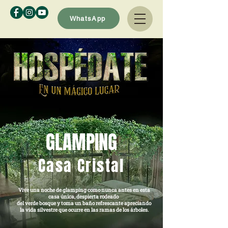
WhatsApp
GLAMPING
Casa Cristal
Vive una
noche de glamping como nunca antes en esta
casa única, despierta rodeado
del verde bosque y toma un baño refrescante apreciando
la vida silvestre que ocurre en las ramas de los árboles.